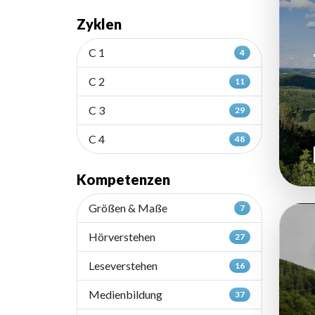
Zyklen
C 1
4
C 2
11
C 3
29
C 4
48
Kompetenzen
Größen & Maße
7
Hörverstehen
27
Leseverstehen
16
Medienbildung
37