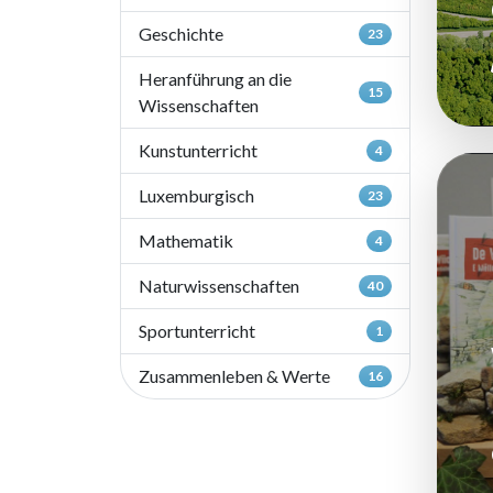
Geschichte
23
Heranführung an die
15
Wissenschaften
Kunstunterricht
4
Luxemburgisch
23
Mathematik
4
Naturwissenschaften
40
Sportunterricht
1
Zusammenleben & Werte
16