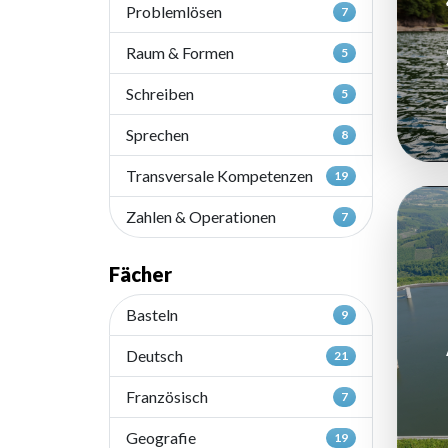
Problemlösen
7
Raum & Formen
5
Schreiben
5
Sprechen
8
Transversale Kompetenzen
19
Zahlen & Operationen
7
Fächer
Basteln
9
Deutsch
21
Französisch
7
Geografie
19