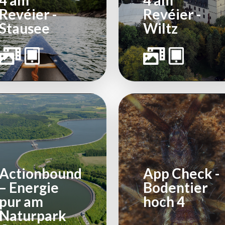
4 am
4 am
Revéier -
Revéier -
Stausee
Wiltz
Actionbound
App Check -
– Energie
Bodentier
pur am
hoch 4
Naturpark