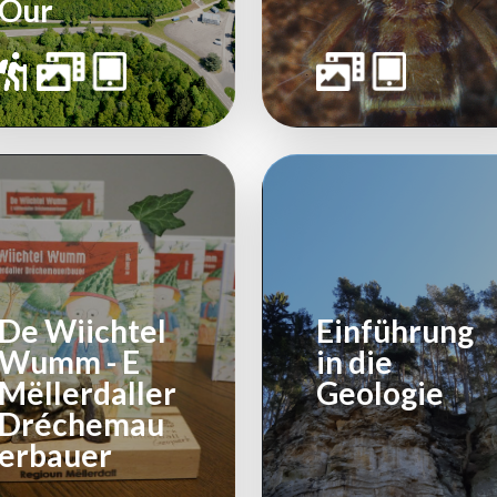
Our
De Wiichtel
Einführung
Wumm - E
in die
Mëllerdaller
Geologie
Dréchemau
erbauer