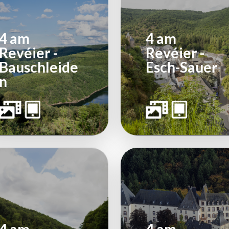
4 am
4 am
Revéier -
Revéier -
Bauschleide
Esch-Sauer
n