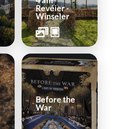
4 am
Revéier -
Winseler
Before the
War