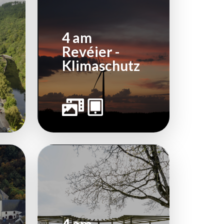
4 am
Revéier -
Klimaschutz