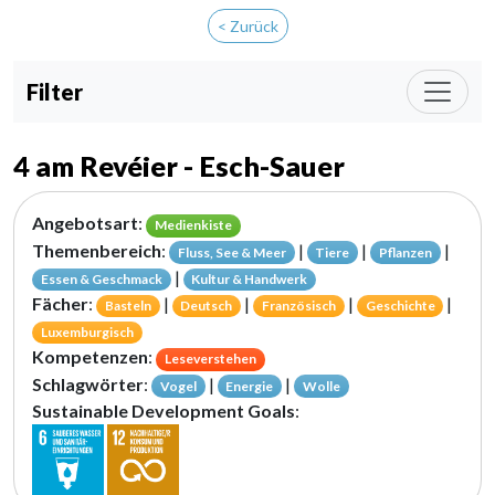
< Zurück
Filter
4 am Revéier - Esch-Sauer
Angebotsart
:
Medienkiste
Themenbereich
:
|
|
|
Fluss, See & Meer
Tiere
Pflanzen
|
Essen & Geschmack
Kultur & Handwerk
Fächer
:
|
|
|
|
Basteln
Deutsch
Französisch
Geschichte
Luxemburgisch
Kompetenzen
:
Leseverstehen
Schlagwörter
:
|
|
Vogel
Energie
Wolle
Sustainable Development Goals
: