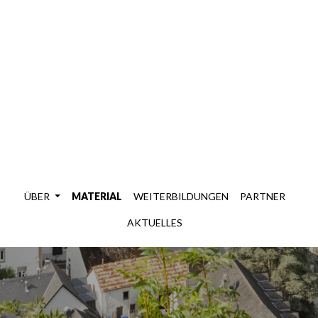
4 am Revéier -
Esch-Sauer