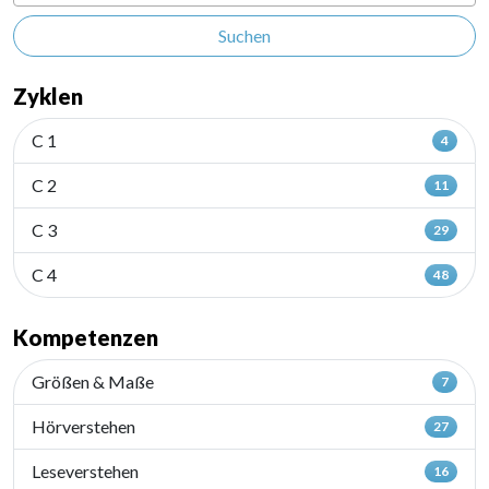
Suchen
Zyklen
C 1
4
C 2
11
C 3
29
C 4
48
Kompetenzen
Größen & Maße
7
Hörverstehen
27
Leseverstehen
16