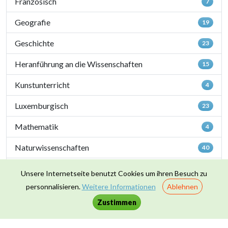
Französisch
7
Geografie
19
Geschichte
23
Heranführung an die Wissenschaften
15
Kunstunterricht
4
Luxemburgisch
23
Mathematik
4
Naturwissenschaften
40
Sportunterricht
1
Unsere Internetseite benutzt Cookies um ihren Besuch zu
personnalisieren.
Weitere Informationen
Ablehnen
Zusammenleben & Werte
16
Zustimmen