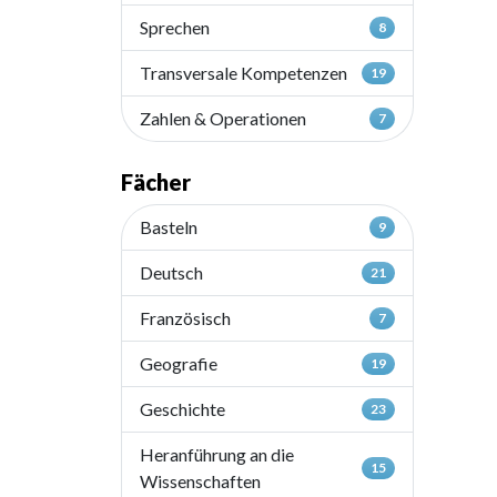
Sprechen
8
Transversale Kompetenzen
19
Zahlen & Operationen
7
Fächer
Basteln
9
Deutsch
21
Französisch
7
Geografie
19
Geschichte
23
Heranführung an die
15
Wissenschaften