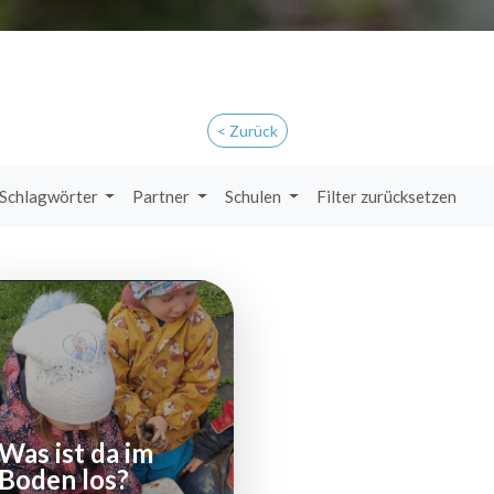
< Zurück
Schlagwörter
Partner
Schulen
Filter zurücksetzen
Was ist da im
Boden los?