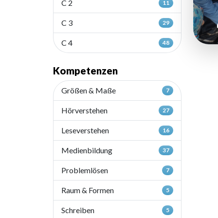
C 2
11
C 3
29
C 4
48
Kompetenzen
Größen & Maße
7
Hörverstehen
27
Leseverstehen
16
Medienbildung
37
Problemlösen
7
Raum & Formen
5
Schreiben
5