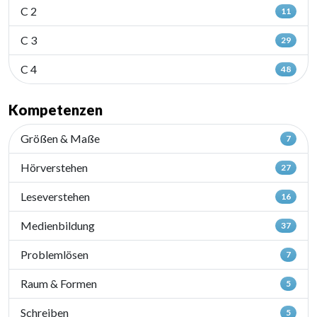
C 2
11
C 3
29
C 4
48
Kompetenzen
Größen & Maße
7
Hörverstehen
27
Leseverstehen
16
Medienbildung
37
Problemlösen
7
Raum & Formen
5
Schreiben
5