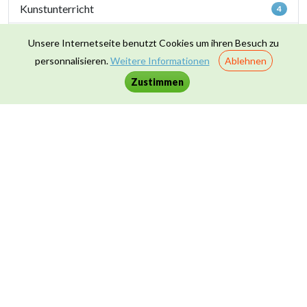
Kunstunterricht
4
Luxemburgisch
23
Unsere Internetseite benutzt Cookies um ihren Besuch zu
personnalisieren.
Weitere Informationen
Ablehnen
Mathematik
4
Zustimmen
Naturwissenschaften
40
Sportunterricht
1
Zusammenleben & Werte
16
Kontakt
|
Datenschutz