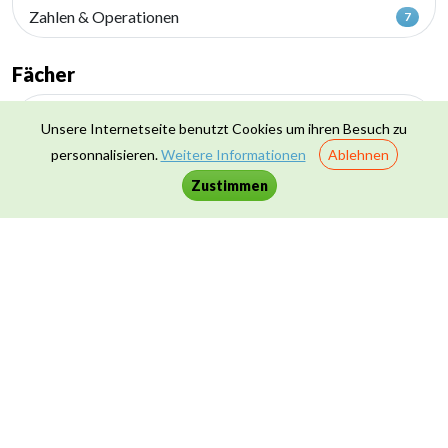
Zahlen & Operationen
7
Fächer
Basteln
9
Unsere Internetseite benutzt Cookies um ihren Besuch zu
Deutsch
personnalisieren.
Weitere Informationen
Ablehnen
21
Zustimmen
Französisch
7
Geografie
19
Geschichte
23
Heranführung an die Wissenschaften
15
Kunstunterricht
4
Luxemburgisch
23
Mathematik
4