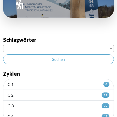
Schlagwörter
Suchen
Zyklen
C 1
4
C 2
11
C 3
29
C 4
48