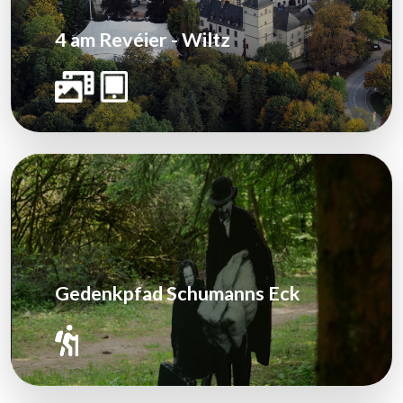
4 am Revéier - Wiltz
Gedenkpfad Schumanns Eck