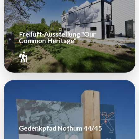
Freiluft-Ausstellung "Our
Common Heritage"
Gedenkpfad Nothum 44/45