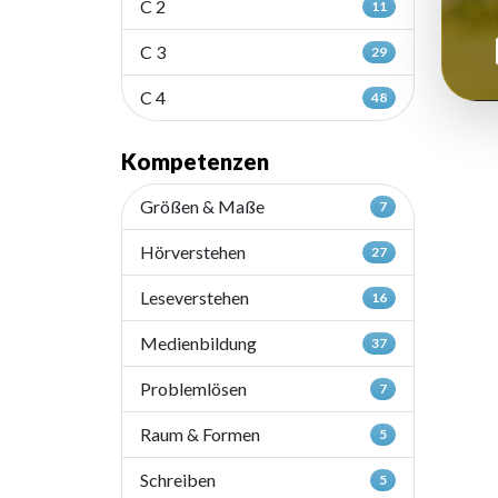
C 2
11
C 3
29
C 4
48
Kompetenzen
Größen & Maße
7
Hörverstehen
27
Leseverstehen
16
Medienbildung
37
Problemlösen
7
Raum & Formen
5
Schreiben
5