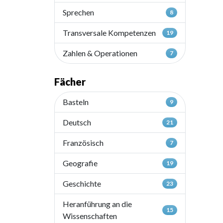
Sprechen
8
Transversale Kompetenzen
19
Zahlen & Operationen
7
Fächer
Basteln
9
Deutsch
21
Französisch
7
Geografie
19
Geschichte
23
Heranführung an die
15
Wissenschaften