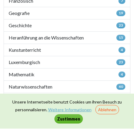
Französisch
7
Geografie
19
Geschichte
23
Heranführung an die Wissenschaften
15
Kunstunterricht
4
Luxemburgisch
23
Mathematik
4
Naturwissenschaften
40
Sportunterricht
1
Unsere Internetseite benutzt Cookies um ihren Besuch zu
personnalisieren.
Weitere Informationen
Ablehnen
Zusammenleben & Werte
16
Zustimmen