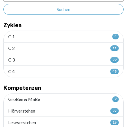
Suchen
Zyklen
C 1
4
C 2
11
C 3
29
C 4
48
Kompetenzen
Größen & Maße
7
Hörverstehen
27
Leseverstehen
16