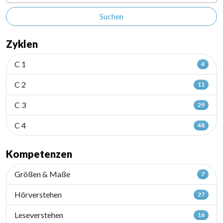
Suchen
Zyklen
C 1
4
C 2
11
C 3
29
C 4
48
Kompetenzen
Größen & Maße
7
Hörverstehen
27
Leseverstehen
16