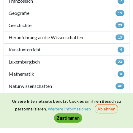
Französisch
7
Geografie
19
Geschichte
23
Heranführung an die Wissenschaften
15
Kunstunterricht
4
Luxemburgisch
23
Mathematik
4
Naturwissenschaften
40
Sportunterricht
1
Unsere Internetseite benutzt Cookies um ihren Besuch zu
personnalisieren.
Weitere Informationen
Ablehnen
Zusammenleben & Werte
16
Zustimmen