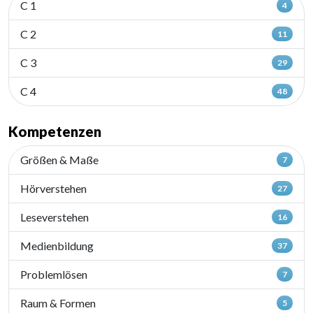
C 1
4
C 2
11
C 3
29
C 4
48
Kompetenzen
Größen & Maße
7
Hörverstehen
27
Leseverstehen
16
Medienbildung
37
Problemlösen
7
Raum & Formen
5