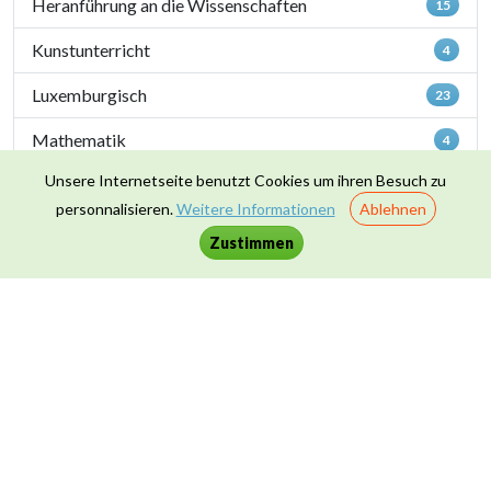
Heranführung an die Wissenschaften
15
Kunstunterricht
4
Luxemburgisch
23
Mathematik
4
Unsere Internetseite benutzt Cookies um ihren Besuch zu
Naturwissenschaften
40
personnalisieren.
Weitere Informationen
Ablehnen
Sportunterricht
1
Zustimmen
Zusammenleben & Werte
16
Kontakt
|
Datenschutz