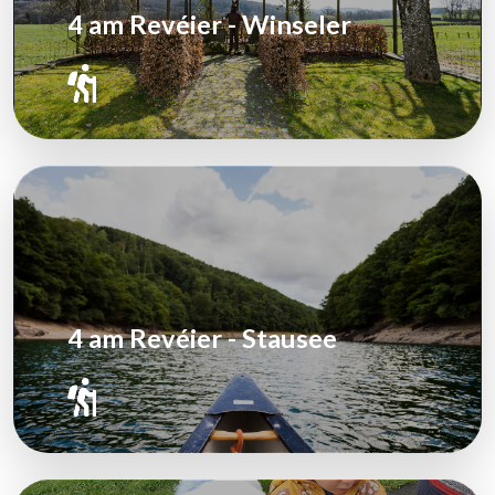
4 am Revéier - Winseler
4 am Revéier - Stausee