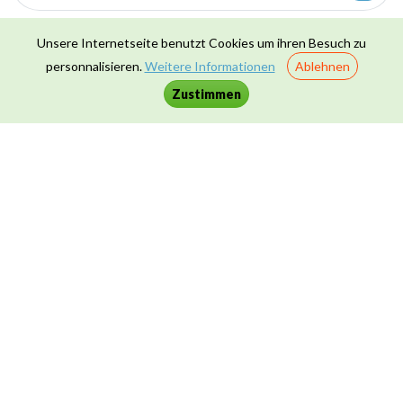
Kompetenzen
Unsere Internetseite benutzt Cookies um ihren Besuch zu
personnalisieren.
Weitere Informationen
Ablehnen
Größen & Maße
7
Zustimmen
Hörverstehen
27
Leseverstehen
16
Medienbildung
37
Problemlösen
7
Raum & Formen
5
Schreiben
5
Sprechen
8
Transversale Kompetenzen
19