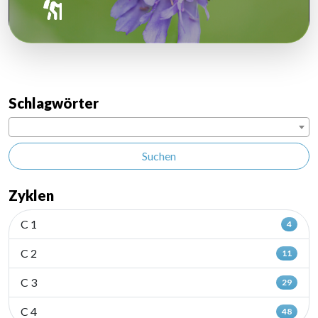
Schlagwörter
Suchen
Zyklen
C 1
4
C 2
11
C 3
29
C 4
48