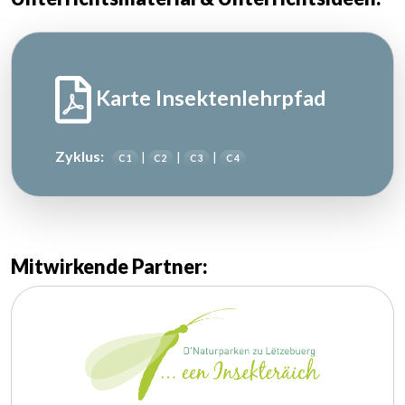
Karte Insektenlehrpfad
Zyklus:
|
|
|
C 1
C 2
C 3
C 4
Mitwirkende Partner: