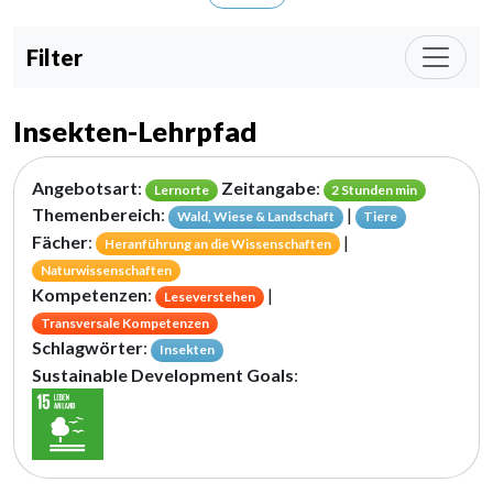
Filter
Insekten-Lehrpfad
Angebotsart
:
Zeitangabe
:
Lernorte
2 Stunden min
Themenbereich
:
|
Wald, Wiese & Landschaft
Tiere
Fächer
:
|
Heranführung an die Wissenschaften
Naturwissenschaften
Kompetenzen
:
|
Leseverstehen
Transversale Kompetenzen
Schlagwörter
:
Insekten
Sustainable Development Goals
: