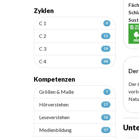
Fäch
Zyklen
Schl
Sust
C 1
4
C 2
11
C 3
29
C 4
48
Der
Kompetenzen
Der 
vorb
Größen & Maße
7
Natu
Hörverstehen
27
Leseverstehen
16
Unte
Medienbildung
37