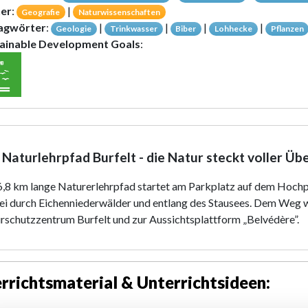
er
:
|
Geografie
Naturwissenschaften
agwörter
:
|
|
|
|
Geologie
Trinkwasser
Biber
Lohhecke
Pflanzen
ainable Development Goals
:
 Naturlehrpfad Burfelt - die Natur steckt voller Ü
6,8 km lange Naturerlehrpfad startet am Parkplatz auf dem Hochpl
ei durch Eichenniederwälder und entlang des Stausees. Dem Weg 
rschutzzentrum Burfelt und zur Aussichtsplattform „Belvédère”.
rrichtsmaterial & Unterrichtsideen: