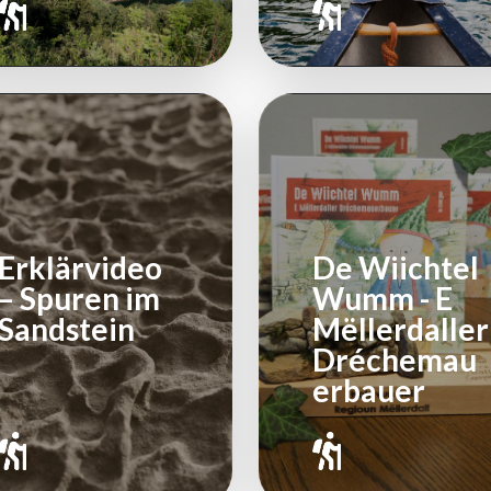
Erklärvideo
De Wiichtel
– Spuren im
Wumm - E
Sandstein
Mëllerdaller
Dréchemau
erbauer