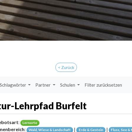
< Zurück
Schlagwörter
Partner
Schulen
Filter zurücksetzen
ur-Lehrpfad Burfelt
ebotsart
:
Lernorte
menbereich
:
|
|
Wald, Wiese & Landschaft
Erde & Gestein
Fluss, See &