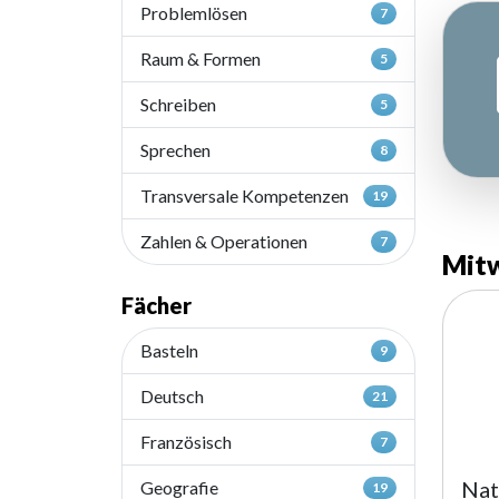
Problemlösen
7
Raum & Formen
5
Schreiben
5
Sprechen
8
Transversale Kompetenzen
19
Zahlen & Operationen
7
Mitw
Fächer
Basteln
9
Deutsch
21
Französisch
7
Nat
Geografie
19