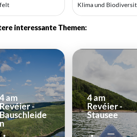
felt
Klima und Biodiversit
ere interessante Themen:
4 am
4 am
Revéier -
Revéier -
Bauschleide
Stausee
n