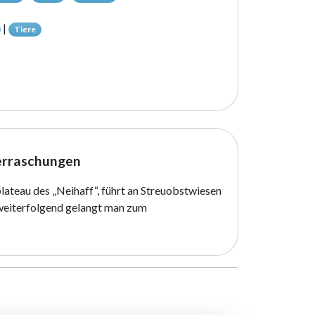
|
Tiere
berraschungen
ateau des „Neihaff“, führt an Streuobstwiesen
weiterfolgend gelangt man zum