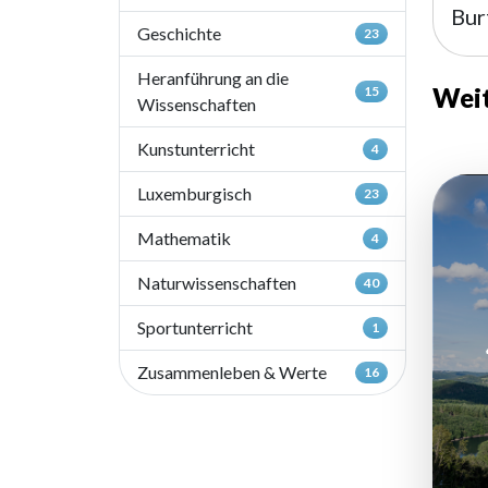
Bur
Geschichte
23
Heranführung an die
Weit
15
Wissenschaften
Kunstunterricht
4
Luxemburgisch
23
Mathematik
4
Naturwissenschaften
40
Sportunterricht
1
Zusammenleben & Werte
16