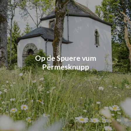
Op de Spuere vum
Përmesknupp