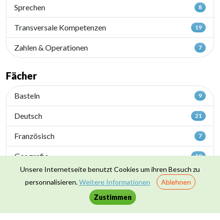
Sprechen
8
Transversale Kompetenzen
19
Zahlen & Operationen
7
Fächer
Basteln
9
Deutsch
21
Französisch
7
Geografie
19
Unsere Internetseite benutzt Cookies um ihren Besuch zu
Geschichte
23
personnalisieren.
Weitere Informationen
Ablehnen
Heranführung an die Wissenschaften
15
Zustimmen
Kunstunterricht
4