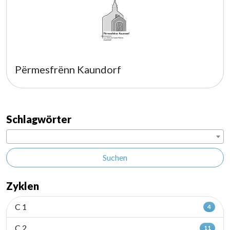
Përmesfrënn Kaundorf
Schlagwörter
Suchen
Zyklen
C 1
4
C 2
11