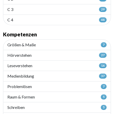
C 3
29
C 4
48
Kompetenzen
Größen & Maße
7
Hörverstehen
27
Leseverstehen
16
Medienbildung
37
Problemlösen
7
Raum & Formen
5
Schreiben
5