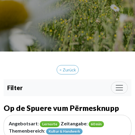
< Zurück
Filter
Op de Spuere vum Përmesknupp
Angebotsart
:
Zeitangabe
:
Lernorte
60 min
Themenbereich
:
Kultur & Handwerk