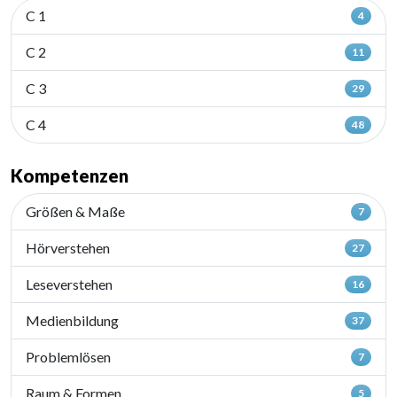
C 1
4
C 2
11
C 3
29
C 4
48
Kompetenzen
Größen & Maße
7
Hörverstehen
27
Leseverstehen
16
Medienbildung
37
Problemlösen
7
Raum & Formen
5