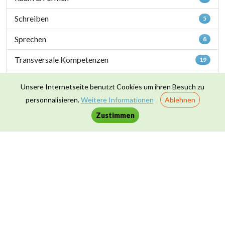
Schreiben
5
Sprechen
8
Transversale Kompetenzen
19
Zahlen & Operationen
7
Unsere Internetseite benutzt Cookies um ihren Besuch zu
personnalisieren.
Weitere Informationen
Ablehnen
Fächer
Zustimmen
Basteln
9
Deutsch
21
Französisch
7
Geografie
19
Geschichte
23