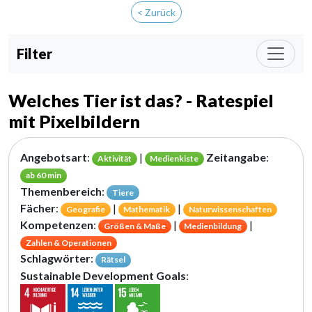
< Zurück
Filter
Welches Tier ist das? - Ratespiel
mit Pixelbildern
Angebotsart
:
|
Zeitangabe
:
Aktivität
Medienkiste
ab 60 min
Themenbereich
:
Tiere
Fächer
:
|
|
Geografie
Mathematik
Naturwissenschaften
Kompetenzen
:
|
|
Größen & Maße
Medienbildung
Zahlen & Operationen
Schlagwörter
:
Rätsel
Sustainable Development Goals
: