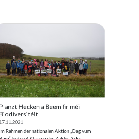
Planzt Hecken a Beem fir méi
Biodiversitéit
17.11.2021
Im Rahmen der nationalen Aktion „Dag vum
Bam“ legten 4 Klassen des Zyklus 3 der