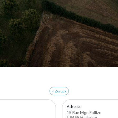
< Zurück
Adresse
15 Rue Mgr. Fallize
L-9655 Harlange