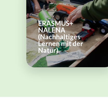
ERASMUS+
NALENA
(Nachhaltiges
Lernen mit der
Natur)