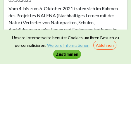
Vom 4. bis zum 6. Oktober 2021 trafen sich im Rahmen
des Projektes NALENA (Nachhaltiges Lernen mit der
Natur) Vertreter von Naturparken, Schulen,
Ausbildungsorganisationen und Fachorganisationen im
Bereich Bildung aus Österreich, Deutschland, der
Unsere Internetseite benutzt Cookies um ihren Besuch zu
Schweiz
personnalisieren.
Weitere Informationen
Ablehnen
Zustimmen
Weiterlesen >
Weitere Aktualitäten >
Kontakt
|
Datenschutz